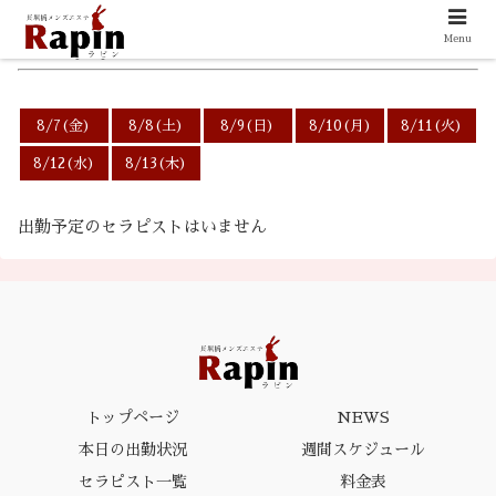
Menu
6/13(土)の出勤スケジュール
8/7(金)
8/8(土)
8/9(日)
8/10(月)
8/11(火)
8/12(水)
8/13(木)
出勤予定のセラピストはいません
トップページ
NEWS
本日の出勤状況
週間スケジュール
セラピスト一覧
料金表