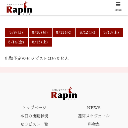
Menu
6/11(木)の出勤スケジュール
8/9(日)
8/10(月)
8/11(火)
8/12(水)
8/13(木)
8/14(金)
8/15(土)
出勤予定のセラピストはいません
トップページ
NEWS
本日の出勤状況
週間スケジュール
セラピスト一覧
料金表