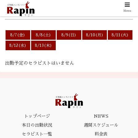
Menu
6/10(水)の出勤スケジュール
8/7(金)
8/8(土)
8/9(日)
8/10(月)
8/11(火)
8/12(水)
8/13(木)
出勤予定のセラピストはいません
トップページ
NEWS
本日の出勤状況
週間スケジュール
セラピスト一覧
料金表